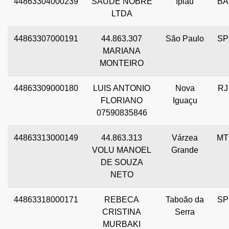
44863304000239
SAUDE NOBRE
Ipiaú
BA
LTDA
44863307000191
44.863.307
São Paulo
SP
MARIANA
MONTEIRO
44863309000180
LUIS ANTONIO
Nova
RJ
FLORIANO
Iguaçu
07590835846
44863313000149
44.863.313
Várzea
MT
VOLU MANOEL
Grande
DE SOUZA
NETO
44863318000171
REBECA
Taboão da
SP
CRISTINA
Serra
MURBAKI