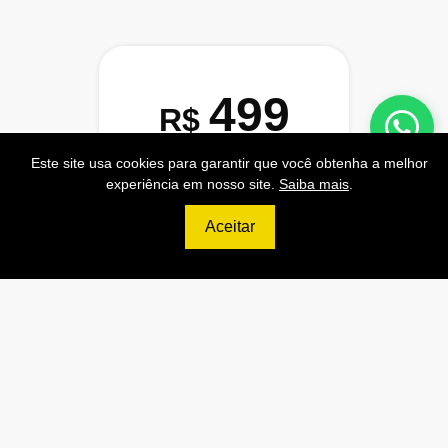
499
R$
PRO
Este site usa cookies para garantir que você obtenha a melhor
experiência em nosso site.
Saiba mais
.
70.000 Consultas CNPJ/mês
Aceitar
7.000 Consultas CPF/mês
1.300 Consultas Completas
CPF/mês
70.000 Consultas CEP/mês
API de Consulta CNPJ
API de Consulta CPF
API de Consulta CEP