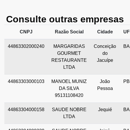
Consulte outras empresas
CNPJ
Razão Social
Cidade
UF
44863302000240
MARGARIDAS
Conceição
BA
GOURMET
do
RESTAURANTE
Jacuípe
LTDA
44863303000103
MANOEL MUNIZ
João
PB
DA SILVA
Pessoa
95131108420
44863304000158
SAUDE NOBRE
Jequié
BA
LTDA