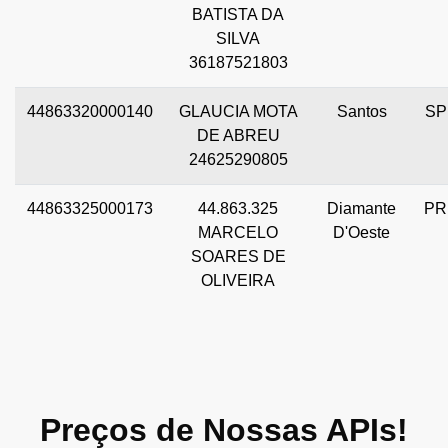
BATISTA DA
SILVA
36187521803
44863320000140
GLAUCIA MOTA
Santos
SP
DE ABREU
24625290805
44863325000173
44.863.325
Diamante
PR
MARCELO
D'Oeste
SOARES DE
OLIVEIRA
Preços de Nossas APIs!