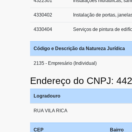
4322301
Instalações hidráulicas, san
4330402
Instalação de portas, janela
4330404
Serviços de pintura de edifí
Código e Descrição da Natureza Jurídica
2135 - Empresário (Individual)
Endereço do CNPJ: 44
Logradouro
RUA VILA RICA
CEP
Bairro