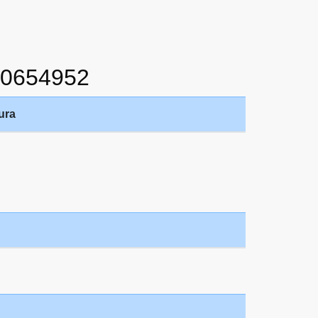
60654952
ura