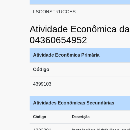
LSCONSTRUCOES
Atividade Econômica
04360654952
Atividade Econômica Primária
Código
4399103
Atividades Econômicas Secundárias
Código
Descrição