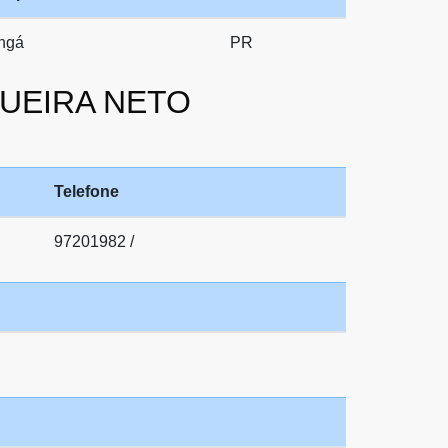
ngá
PR
IQUEIRA NETO
Telefone
97201982 /