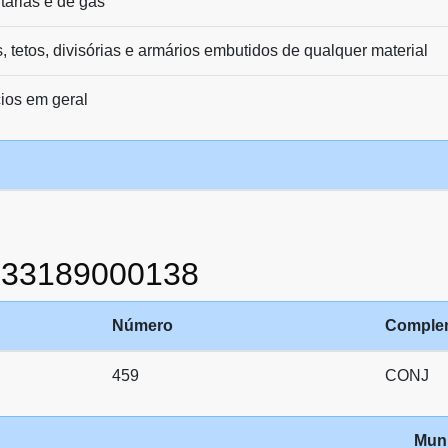
itárias e de gás
s, tetos, divisórias e armários embutidos de qualquer material
cios em geral
233189000138
Número
Comple
459
CONJ
Muni