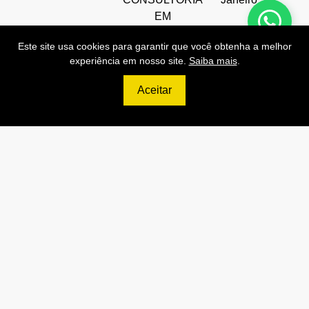
EM
ALIMENTOS
Este site usa cookies para garantir que você obtenha a melhor
LTDA
experiência em nosso site.
Saiba mais
.
Aceitar
Preços de Nossas APIs!
499
R$
PRO
70.000 Consultas CNPJ/mês