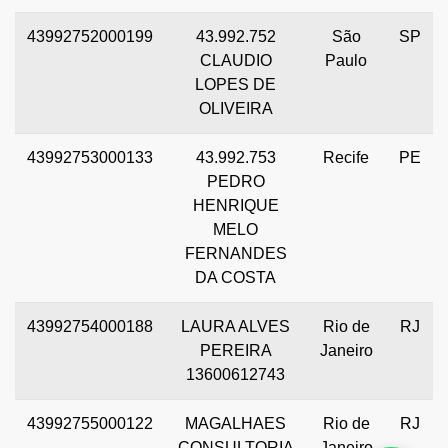
43992752000199
43.992.752
São
SP
CLAUDIO
Paulo
LOPES DE
OLIVEIRA
43992753000133
43.992.753
Recife
PE
PEDRO
HENRIQUE
MELO
FERNANDES
DA COSTA
43992754000188
LAURA ALVES
Rio de
RJ
PEREIRA
Janeiro
13600612743
43992755000122
MAGALHAES
Rio de
RJ
CONSULTORIA
Janeiro