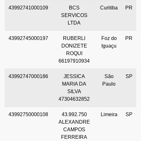
43992741000109
BCS
Curitiba
PR
SERVICOS
LTDA
43992745000197
RUBERLI
Foz do
PR
DONIZETE
Iguaçu
ROQUI
66197910934
43992747000186
JESSICA
São
SP
MARIA DA
Paulo
SILVA
47304632852
43992750000108
43.992.750
Limeira
SP
ALEXANDRE
CAMPOS
FERREIRA