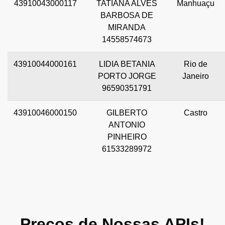
43910043000117
TATIANA ALVES
Manhuaçu
BARBOSA DE
MIRANDA
14558574673
43910044000161
LIDIA BETANIA
Rio de
PORTO JORGE
Janeiro
96590351791
43910046000150
GILBERTO
Castro
ANTONIO
PINHEIRO
61533289972
Preços de Nossas APIs!