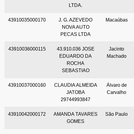
LTDA.
43910035000170
J. G. AZEVEDO
Macaúbas
NOVA AUTO
PECAS LTDA
43910036000115
43.910.036 JOSE
Jacinto
EDUARDO DA
Machado
ROCHA
SEBASTIAO
43910037000160
CLAUDIA ALMEIDA
Álvaro de
JATOBA
Carvalho
29744993847
43910042000172
AMANDA TAVARES
São Paulo
GOMES