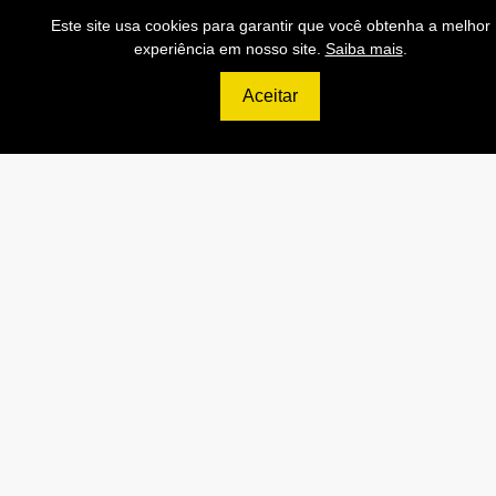
120.000 Consultas CEP/mês
Este site usa cookies para garantir que você obtenha a melhor
experiência em nosso site.
Saiba mais
.
API de Consulta CNPJ
API de Consulta CPF
Aceitar
API de Consulta CEP
Base 100% Atualizada!
Contratar
Anterior
Próxi
999
R$
PLATINUM