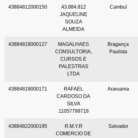
43884812000150
43.884.812
Cambuí
JAQUELINE
SOUZA
ALMEIDA
43884818000127
MAGALHAES
Bragança
CONSULTORIA,
Paulista
CURSOS E
PALESTRAS
LTDA
43884819000171
RAFAEL
Araruama
CARDOSO DA
SILVA
11057799718
43884822000195
R.M.Y.R
Salvador
COMERCIO DE