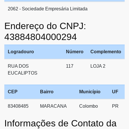
2062 - Sociedade Empresária Limitada
Endereço do CNPJ:
43884804000294
Logradouro
Número
Complemento
RUA DOS
117
LOJA 2
EUCALIPTOS
CEP
Bairro
Município
UF
83408485
MARACANA
Colombo
PR
Informações de Contato da