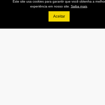
Este site usa cookies para garantir que você obtenha a melho
experiência em nosso site.
Saiba mais
.
Contratar
Aceitar
Anterior
Próxi
999
R$
PLATINUM
200.000 Consultas CNPJ/mês
20.000 Consultas CPF/mês
4.000 Consultas Completas
CPF/mês
200.000 Consultas CEP/mês
API de Consulta CNPJ