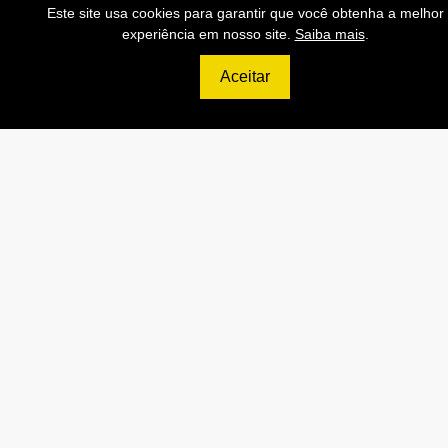
120.000 Consultas CEP/mês
Este site usa cookies para garantir que você obtenha a melhor
experiência em nosso site.
Saiba mais
.
API de Consulta CNPJ
API de Consulta CPF
Aceitar
API de Consulta CEP
Base 100% Atualizada!
Contratar
Anterior
Próxi
999
R$
PLATINUM