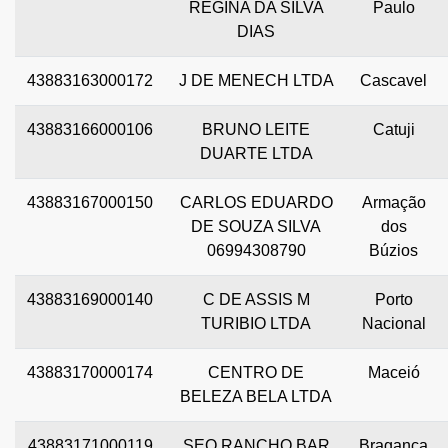
REGINA DA SILVA
Paulo
DIAS
43883163000172
J DE MENECH LTDA
Cascavel
43883166000106
BRUNO LEITE
Catuji
DUARTE LTDA
43883167000150
CARLOS EDUARDO
Armação
DE SOUZA SILVA
dos
06994308790
Búzios
43883169000140
C DE ASSIS M
Porto
TURIBIO LTDA
Nacional
43883170000174
CENTRO DE
Maceió
BELEZA BELA LTDA
43883171000119
SEO RANCHO BAR
Bragança