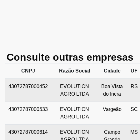
Consulte outras empresas
CNPJ
Razão Social
Cidade
UF
43072787000452
EVOLUTION
Boa Vista
RS
AGRO LTDA
do Incra
43072787000533
EVOLUTION
Vargeão
SC
AGRO LTDA
43072787000614
EVOLUTION
Campo
MS
AGRO LTDA
Grande