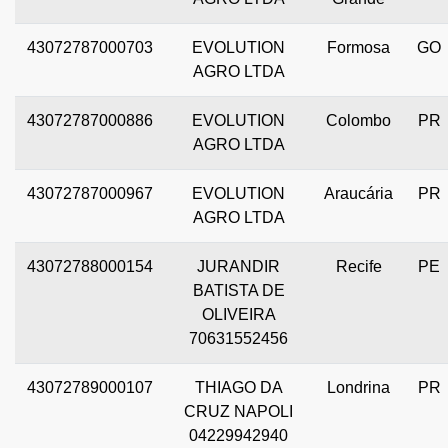
43072787000703
EVOLUTION
Formosa
GO
AGRO LTDA
43072787000886
EVOLUTION
Colombo
PR
AGRO LTDA
43072787000967
EVOLUTION
Araucária
PR
AGRO LTDA
43072788000154
JURANDIR
Recife
PE
BATISTA DE
OLIVEIRA
70631552456
43072789000107
THIAGO DA
Londrina
PR
CRUZ NAPOLI
04229942940