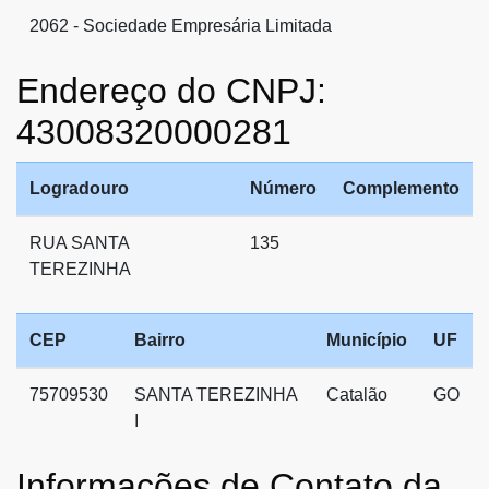
2062 - Sociedade Empresária Limitada
Endereço do CNPJ:
43008320000281
Logradouro
Número
Complemento
RUA SANTA
135
TEREZINHA
CEP
Bairro
Município
UF
75709530
SANTA TEREZINHA
Catalão
GO
I
Informações de Contato da