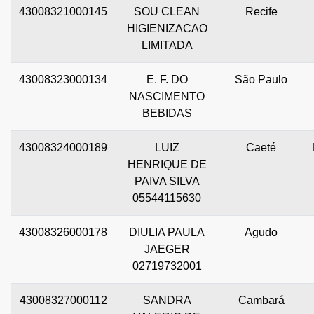
43008321000145
SOU CLEAN
Recife
HIGIENIZACAO
LIMITADA
43008323000134
E. F. DO
São Paulo
NASCIMENTO
BEBIDAS
43008324000189
LUIZ
Caeté
HENRIQUE DE
PAIVA SILVA
05544115630
43008326000178
DIULIA PAULA
Agudo
JAEGER
02719732001
43008327000112
SANDRA
Cambará