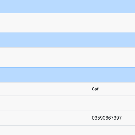
Cpf
03590667397