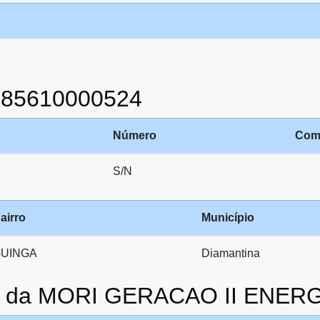
385610000524
Número
Com
S/N
airro
Município
UINGA
Diamantina
to da MORI GERACAO II ENER