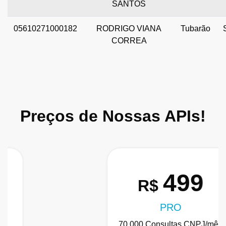
SANTOS
05610271000182
RODRIGO VIANA
Tubarão
CORREA
Preços de Nossas APIs!
499
R$
PRO
70.000 Consultas CNPJ/mês